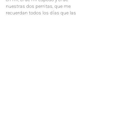
nuestras dos perritas, que me
recuerdan todos los días que las
historias más valiosas son las que
se viven con el corazón.