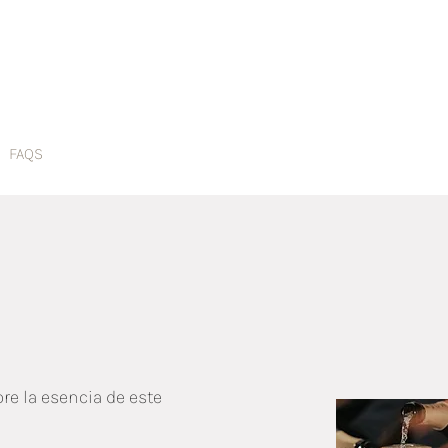
FAQS
s
re la esencia de este