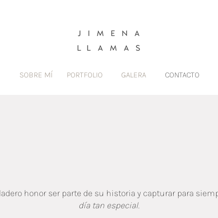
SOBRE MÍ
PORTFOLIO
GALERA
CONTACTO
The first step i
reaching out!
adero honor ser parte de su historia y capturar para siemp
día tan especial.